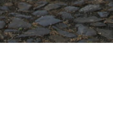
Pfalz, in Wachenheim, am Rande der Mittelhaardt gelegen
hes Weingut, dessen Wurzeln tief in die Geschichte des P
Ernst Loosen das Weingut 1996 übernahm, hatte es bereit
te hinter sich. Aber weniger diese, als die Aussicht, gro
 in die Pfalz. Dazu bietet die Villa Wolf beste Vorausset