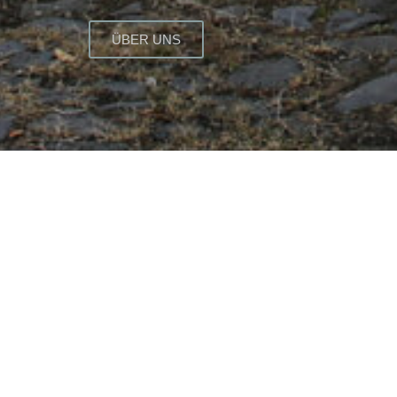
ÜBER UNS
In der nördlichen 
traditionsreic
zurückreichen. Als 
250-jährige Geschich
erzeugen, lockte ihn