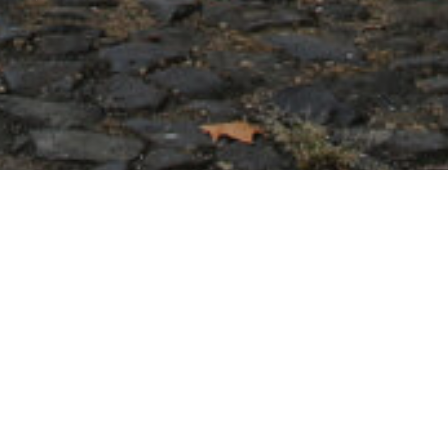
, findet sich unser
fälzer Weinbaus
s eine bewegte, fast
ße, trockene Weine zu
zungen. Die berühmten