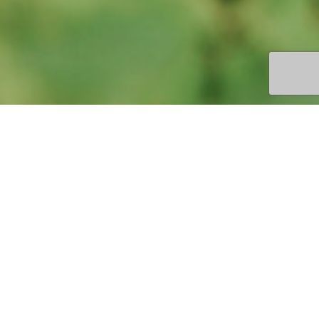
Bitte nutzen Sie das Kontaktformular für Ihre Anfragen.
Leider können wir momentan aus personellen Gründen
keine Weinproben anbieten, allerdings können all unsere
Shop
Weine ganz bequem über unseren
bezogen werden.
Vielen Dank für Ihr Verständnis und viel Spaß beim Genuss
unserer Weine.